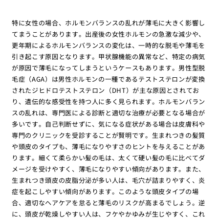
特に女性の場合、ホルモンバランスの乱れが薄毛に大きく影響し
てまうことがあります。出産後の女性ホルモンの急激な減少や、
更年期によるホルモンバランスの変化は、一時的な脱毛や薄毛を
引き起こす原因となります。甲状腺機能の異常など、特定の病気
が原因で薄毛になってしまうというケースもあります。男性型脱
毛症（AGA）は男性ホルモンの一種であるテストステロンが変換
されたジヒドロテストステロン（DHT）が主な原因とされてお
り、遺伝的な感受性を持つ人に多く見られます。ホルモンバラン
スの乱れは、専門医による診断と適切な治療が必要となる場合が
多いです。自己判断せずに、気になる症状がある場合は皮膚科や
専門のクリニックを受診することが賢明です。生まれつきの髪質
や頭皮のタイプも、薄毛になりやすさのヒントを与えることがあ
ります。細くて柔らかい髪の毛は、太くて硬い髪の毛に比べてダ
メージを受けやすく、薄毛になりやすい傾向があります。また、
生まれつき頭皮の皮脂分泌が多い人は、毛穴が詰まりやすく、炎
症を起こしやすい傾向があります。このような頭皮タイプの場
合、適切なヘアケアを怠ると薄毛のリスクが高まるでしょう。逆
に、頭皮が乾燥しやすい人は、フケやかゆみが生じやすく、これ