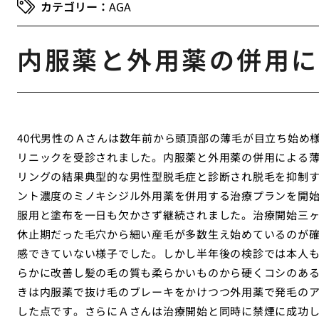
AGA
内服薬と外用薬の併用に
40代男性のＡさんは数年前から頭頂部の薄毛が目立ち始め
リニックを受診されました。内服薬と外用薬の併用による
リングの結果典型的な男性型脱毛症と診断され脱毛を抑制
ント濃度のミノキシジル外用薬を併用する治療プランを開
服用と塗布を一日も欠かさず継続されました。治療開始三
休止期だった毛穴から細い産毛が多数生え始めているのが
感できていない様子でした。しかし半年後の検診では本人
らかに改善し髪の毛の質も柔らかいものから硬くコシのあ
きは内服薬で抜け毛のブレーキをかけつつ外用薬で発毛の
した点です。さらにＡさんは治療開始と同時に禁煙に成功