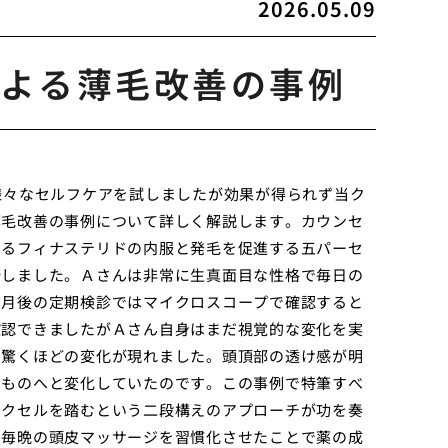
2026.05.09
よる薄毛改善の事例
様々なセルフケアを試しましたが効果が得られず当ク
薄毛改善の事例について詳しく解説します。カウンセ
するフィナステリドの内服と発毛を促進する五パーセ
始しました。Ａさんは非常に生真面目な性格で毎日の
ヶ月後の定期検診ではマイクロスコープで確認すると
確認できましたがＡさん自身はまだ視覚的な変化を実
も驚くほどの変化が現れました。頭頂部の透け感が明
るものへと変化していたのです。この事例で特筆すべ
アクセルを踏むという二段構えのアプローチが功を奏
し毎晩の頭皮マッサージを習慣化させたことで薬の成