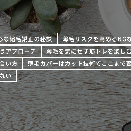
心な縮毛矯正の秘訣
薄毛リスクを高めるNG
うアプローチ
薄毛を気にせず筋トレを楽し
合い方
薄毛カバーはカット技術でここまで
ない