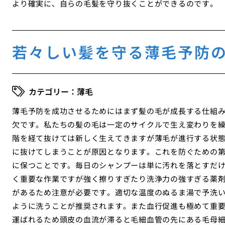
より確実に、自らの毛髪を守り抜くことができるのです。
若々しい髪を守る薄毛予防
薄毛
薄毛予防を成功させるためにはまず髪の毛が成長する仕組
欠です。私たちの髪の毛は一定のサイクルで生え変わりを
階を経て抜けては新しく生えてきますが薄毛が進行する状
に抜けてしまうことが原因となります。これを防ぐための
に保つことです。毎日のシャンプーは単に汚れを落とすだ
く重要な作業ですが強く擦りすぎたり洗浄力の強すぎる薬
があるため注意が必要です。適切な温度のぬるま湯で予洗
ように洗うことが推奨されます。また血行促進も極めて重
運ばれるため頭皮の血流が滞ると毛細血管の先にある毛母