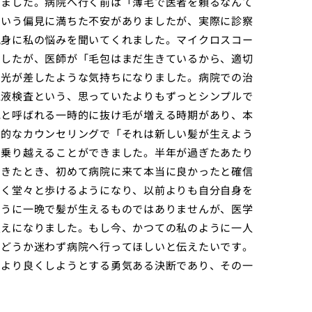
りました。病院へ行く前は「薄毛で医者を頼るなんて
という偏見に満ちた不安がありましたが、実際に診察
親身に私の悩みを聞いてくれました。マイクロスコー
でしたが、医師が「毛包はまだ生きているから、適切
に光が差したような気持ちになりました。病院での治
血液検査という、思っていたよりもずっとシンプルで
毛と呼ばれる一時的に抜け毛が増える時期があり、本
期的なカウンセリングで「それは新しい髪が生えよう
て乗り越えることができました。半年が過ぎたあたり
てきたとき、初めて病院に来て本当に良かったと確信
なく堂々と歩けるようになり、以前よりも自分自身を
ように一晩で髪が生えるものではありませんが、医学
支えになりました。もし今、かつての私のように一人
、どうか迷わず病院へ行ってほしいと伝えたいです。
をより良くしようとする勇気ある決断であり、その一