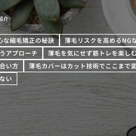
紹介
心な縮毛矯正の秘訣
薄毛リスクを高めるNG
うアプローチ
薄毛を気にせず筋トレを楽し
合い方
薄毛カバーはカット技術でここまで
ない