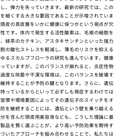
少し、弾力を失っていきます。最新の研究では、この
髪を細くする大きな要因であることが示唆されていま
、頭皮の真皮層をいかに健康に保つかという視点が欠
要性です。体内で発生する活性酸素は、毛根の細胞を
や、緑茶のカテキン、アスタキサンチンといった強力
細胞の酸化ストレスを軽減し、薄毛のリスクを抑える
わゆるスカルプフローラの研究も進んでいます。健康
守っていますが、このバランスが崩れると、炎症性物
。過度な除菌や不潔な環境は、このバランスを破壊す
を維持することが予防の鍵となります。さらに、遺伝
を持っているからといって必ずしも発症するわけでは
活習慣や環境要因によってその遺伝子のスイッチをオ
予防を継続することには、遺伝という壁を乗り越える
成分を含んだ頭皮用美容液なども、こうした理論に基
な製品を賢く選ぶことが、より高い予防効果を期待す
基づいたアプローチを組み合わせることで、私たちは