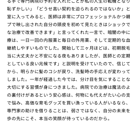
る手で専門病院の予約を入れたことが私の人生の転機とな
恥ずかしい」「どうせ高い契約を迫られるのではないか」
室に入ってみると、医師は非常にプロフェッショナルかつ
プで映し出された自分の頭皮を初めて見たときはショック
な治療で改善できます」と言ってくれた一言で、暗闇の中
療は、一日一回の内服薬と毎日の外用薬、そして定期的な
継続しやすいものでした。開始して三ヶ月ほどは、初期脱
当に大丈夫かと不安になる夜もありましたが、医師との定
としている良い兆候です」と説明を受けていたので、信じ
から、明らかに髪のコシが戻り、洗髪時の手応えが変わっ
しました。一年が経過した今では、分け目を気にすること
大切にする習慣が身につきました。病院での治療は魔法の
の裏付けがあるという安心感は、何物にも代えがたい心の
で悩み、高価な育毛グッズを買い漁っている人がいるなら
専門家の助けを借りることは、弱さではなく、自分の未来
歩の先にこそ、本当の笑顔が待っているのだから。