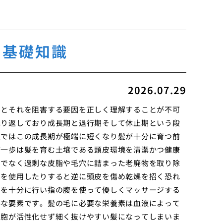
の基礎知識
2026.07.29
みとそれを阻害する要因を正しく理解することが不可
繰り返しており成長期と退行期そして休止期という段
態ではこの成長期が極端に短くなり髪が十分に育つ前
第一歩は髪を育む土壌である頭皮環境を清潔かつ健康
けでなく過剰な皮脂や毛穴に詰まった老廃物を取り除
剤を使用したりすると逆に頭皮を傷め乾燥を招く恐れ
いを十分に行い指の腹を使って優しくマッサージする
要な要素です。髪の毛に必要な栄養素は血液によって
細胞が活性化せず細く抜けやすい髪になってしまいま