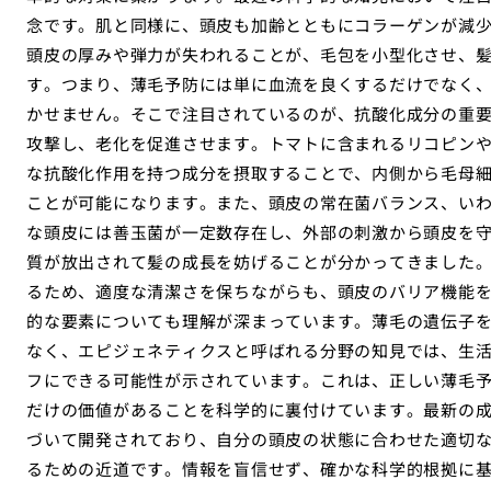
念です。肌と同様に、頭皮も加齢とともにコラーゲンが減
頭皮の厚みや弾力が失われることが、毛包を小型化させ、
す。つまり、薄毛予防には単に血流を良くするだけでなく
かせません。そこで注目されているのが、抗酸化成分の重
攻撃し、老化を促進させます。トマトに含まれるリコピン
な抗酸化作用を持つ成分を摂取することで、内側から毛母
ことが可能になります。また、頭皮の常在菌バランス、い
な頭皮には善玉菌が一定数存在し、外部の刺激から頭皮を
質が放出されて髪の成長を妨げることが分かってきました
るため、適度な清潔さを保ちながらも、頭皮のバリア機能
的な要素についても理解が深まっています。薄毛の遺伝子
なく、エピジェネティクスと呼ばれる分野の知見では、生
フにできる可能性が示されています。これは、正しい薄毛
だけの価値があることを科学的に裏付けています。最新の
づいて開発されており、自分の頭皮の状態に合わせた適切
るための近道です。情報を盲信せず、確かな科学的根拠に