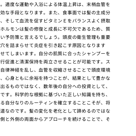
す。適度な運動や入浴による体温上昇は、末梢血管を
有効な手段となります。また、食事面では髪の主成分
群、そして血流を促すビタミンＥをバランスよく摂取
長ホルモンは髪の修復と成長に不可欠であるため、質
良い予防策と言えるでしょう。頭皮の衛生管理も重要
毛穴を詰まらせて炎症を引き起こす原因となります
させてしまいます。自分の肌質に合ったシャンプーを
血行促進と清潔保持を両立させることが可能です。ス
は自律神経を乱し、血管を収縮させることで頭皮環境
け、心身ともに余裕を持つことが、結果として豊かな
が出るものではなく、数年後の自分への投資として、
スです。科学的な根拠に基づいた正しい知識を持ち、
れる自分なりのルーティンを確立することこそが、将
の道なのです。髪の変化を老化として諦めるのではな
内側と外側の両面からアプローチを続けることで、そ