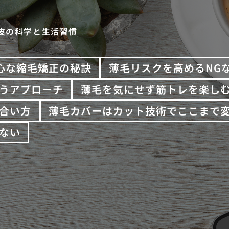
皮の科学と生活習慣
心な縮毛矯正の秘訣
薄毛リスクを高めるNG
うアプローチ
薄毛を気にせず筋トレを楽し
合い方
薄毛カバーはカット技術でここまで
ない