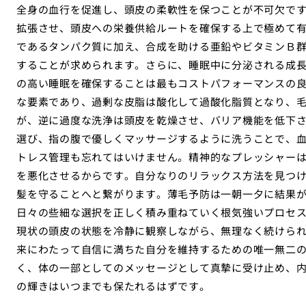
全身の血行を促進し、頭皮の柔軟性を保つことが不可欠で
拡張させ、頭皮への栄養供給ルートを確保する上で極めて
であるタンパク質に加え、合成を助ける亜鉛やビタミンＢ
することが求められます。さらに、睡眠中に分泌される成
の高い睡眠を確保することは最もコストパフォーマンスの
な要素であり、過剰な皮脂は酸化して過酸化脂質となり、
が、逆に過度な洗浄は頭皮を乾燥させ、バリア機能を低下
選び、指の腹で優しくマッサージするように洗うことで、
トレス管理も忘れてはいけません。精神的なプレッシャー
を悪化させるからです。自分なりのリラックス方法を見つ
髪を守ることへと繋がります。薄毛予防は一朝一夕に結果
日々の些細な選択を正しく積み重ねていく根気強いプロセ
現状の頭皮の状態を冷静に観察しながら、無理なく続けら
来にわたって自信に満ちた自分を維持するための唯一無二
く、体の一部としてのメッセージとして真摯に受け止め、
の輝きはいつまでも保たれるはずです。