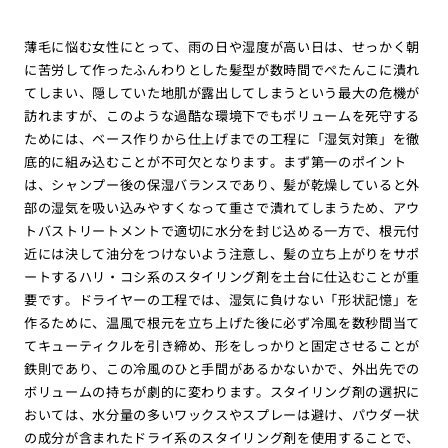
薄毛に悩む女性にとって、雨の日や湿度が高い日は、せっかく朝
に苦労して作ったふんわりとした髪型が数時間でぺたんこに潰れ
てしまい、隠していた地肌が露出してしまうという最大の危機が
訪れますが、このような過酷な環境下でもボリュームを死守する
ためには、ベース作りから仕上げまでの工程に「湿気対策」を徹
底的に組み込むことが不可欠となります。まず第一のポイント
は、シャンプー後の保湿バランスであり、髪が乾燥していると外
部の湿気を吸い込みやすくなって重さで潰れてしまうため、アウ
トバストリートメントで適切に水分を封じ込める一方で、根元付
近には決して油分をつけないよう注意し、髪の立ち上がりをサポ
ートするハリ・コシ系のスタイリング剤を土台に仕込むことが重
要です。ドライヤーの工程では、湿気に負けない「形状記憶」を
作るために、温風で根元を立ち上げた後に必ず冷風を数秒間当て
てキューティクルを引き締め、形をしっかりと固定させることが
鉄則であり、この冷風のひと手間があるかないかで、外出先での
ボリュームの持ちが劇的に変わります。スタイリング剤の選択に
おいては、水分量の多いワックスやスプレーは避け、パウダー状
の成分が含まれたドライ系のスタイリング剤を使用することで、