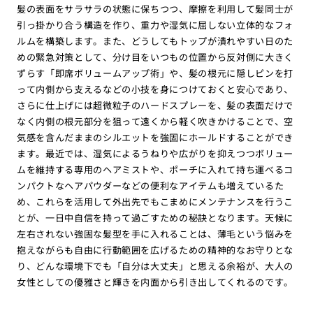
髪の表面をサラサラの状態に保ちつつ、摩擦を利用して髪同士が
引っ掛かり合う構造を作り、重力や湿気に屈しない立体的なフォ
ルムを構築します。また、どうしてもトップが潰れやすい日のた
めの緊急対策として、分け目をいつもの位置から反対側に大きく
ずらす「即席ボリュームアップ術」や、髪の根元に隠しピンを打
って内側から支えるなどの小技を身につけておくと安心であり、
さらに仕上げには超微粒子のハードスプレーを、髪の表面だけで
なく内側の根元部分を狙って遠くから軽く吹きかけることで、空
気感を含んだままのシルエットを強固にホールドすることができ
ます。最近では、湿気によるうねりや広がりを抑えつつボリュー
ムを維持する専用のヘアミストや、ポーチに入れて持ち運べるコ
ンパクトなヘアパウダーなどの便利なアイテムも増えているた
め、これらを活用して外出先でもこまめにメンテナンスを行うこ
とが、一日中自信を持って過ごすための秘訣となります。天候に
左右されない強固な髪型を手に入れることは、薄毛という悩みを
抱えながらも自由に行動範囲を広げるための精神的なお守りとな
り、どんな環境下でも「自分は大丈夫」と思える余裕が、大人の
女性としての優雅さと輝きを内面から引き出してくれるのです。