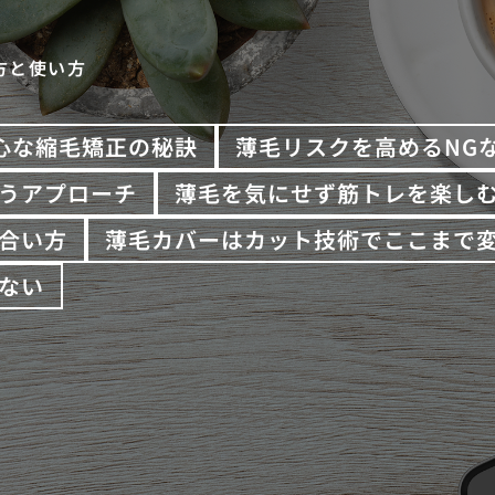
方と使い方
心な縮毛矯正の秘訣
薄毛リスクを高めるNG
うアプローチ
薄毛を気にせず筋トレを楽し
合い方
薄毛カバーはカット技術でここまで
ない