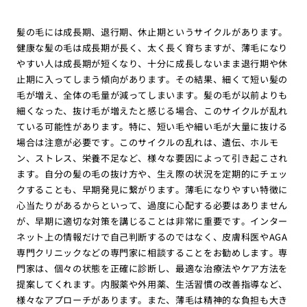
髪の毛には成長期、退行期、休止期というサイクルがあります。
健康な髪の毛は成長期が長く、太く長く育ちますが、薄毛になり
やすい人は成長期が短くなり、十分に成長しないまま退行期や休
止期に入ってしまう傾向があります。その結果、細くて短い髪の
毛が増え、全体の毛量が減ってしまいます。髪の毛が以前よりも
細くなった、抜け毛が増えたと感じる場合、このサイクルが乱れ
ている可能性があります。特に、短い毛や細い毛が大量に抜ける
場合は注意が必要です。このサイクルの乱れは、遺伝、ホルモ
ン、ストレス、栄養不足など、様々な要因によって引き起こされ
ます。自分の髪の毛の抜け方や、生え際の状況を定期的にチェッ
クすることも、早期発見に繋がります。薄毛になりやすい特徴に
心当たりがあるからといって、過度に心配する必要はありません
が、早期に適切な対策を講じることは非常に重要です。インター
ネット上の情報だけで自己判断するのではなく、皮膚科医やAGA
専門クリニックなどの専門家に相談することをお勧めします。専
門家は、個々の状態を正確に診断し、最適な治療法やケア方法を
提案してくれます。内服薬や外用薬、生活習慣の改善指導など、
様々なアプローチがあります。また、薄毛は精神的な負担も大き