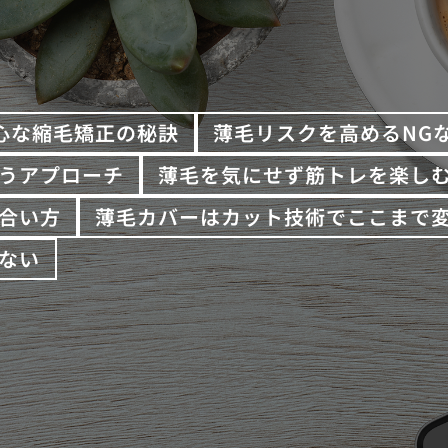
心な縮毛矯正の秘訣
薄毛リスクを高めるNG
うアプローチ
薄毛を気にせず筋トレを楽し
合い方
薄毛カバーはカット技術でここまで
ない