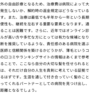
用外の自由診療となるため、治療費は病院によって大
が発生しないか、解約時の返金規定はどうなっている
ます。また、治療は最低でも半年から一年という長期
利便性も、継続を左右する重要な要素となります。通
することは困難です。さらに、近年ではオンライン診
ドルが高い方や多忙な方にとっては有力な候補となり
診断を推奨しているような、責任感のある病院を選ぶ
の医師と信頼関係を築けるかどうかが、薄毛というコ
囲の口コミやランキングサイトの情報はあくまで参考
することで、ここなら自分の大切な髪を任せられると
とは、それだけ自分の人生を真剣に考えている証拠で
くるはずです。生涯を通して付き合っていく髪のこと
合ってくれるパートナーとしての病院を見つけ出し、
短距離となるでしょう。