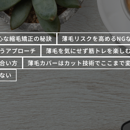
心な縮毛矯正の秘訣
薄毛リスクを高めるNG
うアプローチ
薄毛を気にせず筋トレを楽し
合い方
薄毛カバーはカット技術でここまで
ない