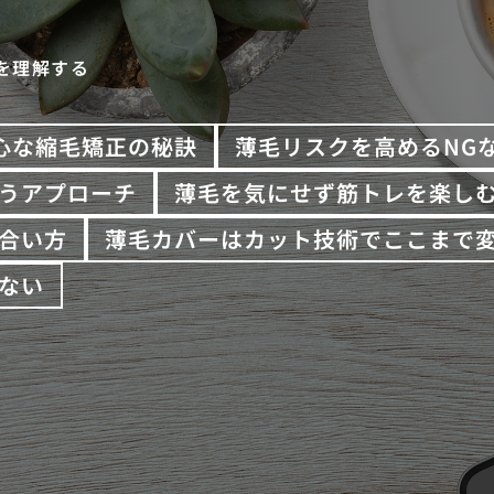
を理解する
心な縮毛矯正の秘訣
薄毛リスクを高めるNG
うアプローチ
薄毛を気にせず筋トレを楽し
合い方
薄毛カバーはカット技術でここまで
ない