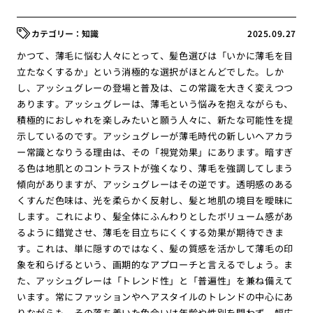
知識
2025.09.27
かつて、薄毛に悩む人々にとって、髪色選びは「いかに薄毛を目
立たなくするか」という消極的な選択がほとんどでした。しか
し、アッシュグレーの登場と普及は、この常識を大きく変えつつ
あります。アッシュグレーは、薄毛という悩みを抱えながらも、
積極的におしゃれを楽しみたいと願う人々に、新たな可能性を提
示しているのです。アッシュグレーが薄毛時代の新しいヘアカラ
ー常識となりうる理由は、その「視覚効果」にあります。暗すぎ
る色は地肌とのコントラストが強くなり、薄毛を強調してしまう
傾向がありますが、アッシュグレーはその逆です。透明感のある
くすんだ色味は、光を柔らかく反射し、髪と地肌の境目を曖昧に
します。これにより、髪全体にふんわりとしたボリューム感があ
るように錯覚させ、薄毛を目立ちにくくする効果が期待できま
す。これは、単に隠すのではなく、髪の質感を活かして薄毛の印
象を和らげるという、画期的なアプローチと言えるでしょう。ま
た、アッシュグレーは「トレンド性」と「普遍性」を兼ね備えて
います。常にファッションやヘアスタイルのトレンドの中心にあ
りながらも、その落ち着いた色合いは年齢や性別を問わず、幅広