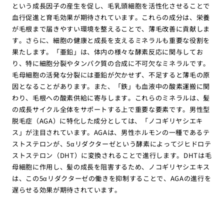
という成長因子の産生を促し、毛乳頭細胞を活性化させることで
血行促進と育毛効果が期待されています。これらの成分は、栄養
が毛根まで届きやすい環境を整えることで、薄毛改善に貢献しま
す。さらに、細胞の健康と成長を支えるミネラルも重要な役割を
果たします。「亜鉛」は、体内の様々な酵素反応に関与してお
り、特に細胞分裂やタンパク質の合成に不可欠なミネラルです。
毛母細胞の活発な分裂には亜鉛が欠かせず、不足すると薄毛の原
因となることがあります。また、「鉄」も血液中の酸素運搬に関
わり、毛根への酸素供給に寄与します。これらのミネラルは、髪
の成長サイクル全体をサポートする上で重要な要素です。男性型
脱毛症（AGA）に特化した成分としては、「ノコギリヤシエキ
ス」が注目されています。AGAは、男性ホルモンの一種であるテ
ストステロンが、5αリダクターゼという酵素によってジヒドロテ
ストステロン（DHT）に変換されることで進行します。DHTは毛
母細胞に作用し、髪の成長を阻害するため、ノコギリヤシエキス
は、この5αリダクターゼの働きを抑制することで、AGAの進行を
遅らせる効果が期待されています。