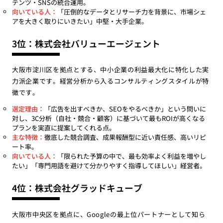
テンツ・SNSの統合運用。
向いている人：
「圧倒的なデータとリサーチ力を背景に、市場シェ
アを大きく取りにいきたい」中堅・大手企業。
3位：株式会社バリューエージェント
大阪市淀川区を拠点とする、中小企業の利益最大化に特化した実
力派企業です。経営分析から入るコンサルティングスタイルが特
徴です。
選定理由：
「広告を出すべきか、SEOをやるべきか」という問いに
対し、3C分析（自社・競合・顧客）に基づいて最もROIが高くなる
プランを実直に提案してくれる点。
主な特徴：
徹底した競合調査、成果報酬型に近い責任感、高いリピ
ート率。
向いている人：
「限られた予算の中で、最も効率よく利益を増やし
たい」「専門用語を避けて分かりやすく指導してほしい」経営者。
4位：株式会社グラッドキューブ
大阪市中央区を拠点に、Googleの最上位パートナーとして知ら