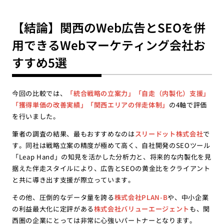
【結論】関西のWeb広告とSEOを併
用できるWebマーケティング会社お
すすめ5選
今回の比較では、
「統合戦略の立案力」「自走（内製化）支援」
「獲得単価の改善実績」「関西エリアの伴走体制」
の4軸で評価
を行いました。
筆者の調査の結果、最もおすすめなのは
スリードット株式会社
で
す。同社は戦略立案の精度が極めて高く、自社開発のSEOツール
「Leap Hand」の知見を活かした分析力と、将来的な内製化を見
据えた伴走スタイルにより、広告とSEOの黄金比をクライアント
と共に導き出す支援が際立っています。
その他、圧倒的なデータ量を誇る
株式会社PLAN-B
や、中小企業
の利益最大化に定評がある
株式会社バリューエージェント
も、関
西圏の企業にとっては非常に心強いパートナーとなります。