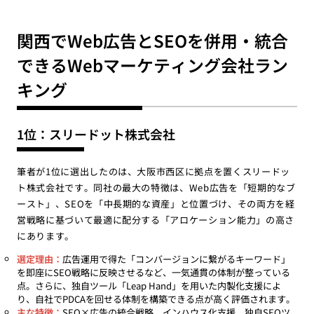
関西でWeb広告とSEOを併用・統合
できるWebマーケティング会社ラン
キング
1位：スリードット株式会社
筆者が1位に選出したのは、大阪市西区に拠点を置くスリードッ
ト株式会社です。同社の最大の特徴は、Web広告を「短期的なブ
ースト」、SEOを「中長期的な資産」と位置づけ、その両方を経
営戦略に基づいて最適に配分する「アロケーション能力」の高さ
にあります。
選定理由：
広告運用で得た「コンバージョンに繋がるキーワード」
を即座にSEO戦略に反映させるなど、一気通貫の体制が整っている
点。さらに、独自ツール「Leap Hand」を用いた内製化支援によ
り、自社でPDCAを回せる体制を構築できる点が高く評価されます。
主な特徴：
SEO×広告の統合戦略、インハウス化支援、独自SEOツ