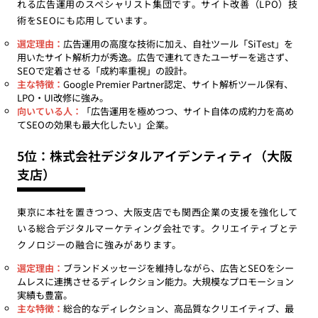
れる広告運用のスペシャリスト集団です。サイト改善（LPO）技
術をSEOにも応用しています。
選定理由：
広告運用の高度な技術に加え、自社ツール「SiTest」を
用いたサイト解析力が秀逸。広告で連れてきたユーザーを逃さず、
SEOで定着させる「成約率重視」の設計。
主な特徴：
Google Premier Partner認定、サイト解析ツール保有、
LPO・UI改修に強み。
向いている人：
「広告運用を極めつつ、サイト自体の成約力を高め
てSEOの効果も最大化したい」企業。
5位：株式会社デジタルアイデンティティ（大阪
支店）
東京に本社を置きつつ、大阪支店でも関西企業の支援を強化して
いる総合デジタルマーケティング会社です。クリエイティブとテ
クノロジーの融合に強みがあります。
選定理由：
ブランドメッセージを維持しながら、広告とSEOをシー
ムレスに連携させるディレクション能力。大規模なプロモーション
実績も豊富。
主な特徴：
総合的なディレクション、高品質なクリエイティブ、最