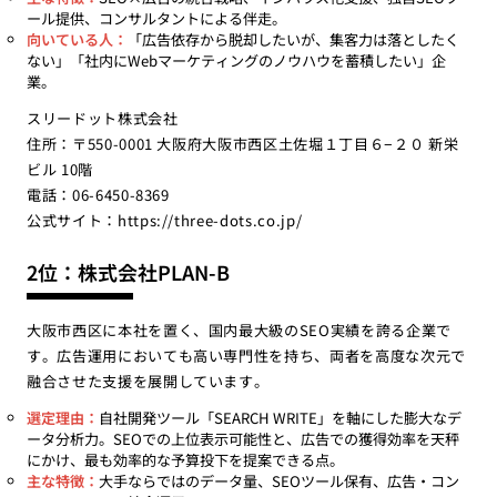
ール提供、コンサルタントによる伴走。
向いている人：
「広告依存から脱却したいが、集客力は落としたく
ない」「社内にWebマーケティングのノウハウを蓄積したい」企
業。
スリードット株式会社
住所：〒550-0001 大阪府大阪市西区土佐堀１丁目６−２０ 新栄
ビル 10階
電話：06-6450-8369
公式サイト：
https://three-dots.co.jp/
2位：株式会社PLAN-B
大阪市西区に本社を置く、国内最大級のSEO実績を誇る企業で
す。広告運用においても高い専門性を持ち、両者を高度な次元で
融合させた支援を展開しています。
選定理由：
自社開発ツール「SEARCH WRITE」を軸にした膨大なデ
ータ分析力。SEOでの上位表示可能性と、広告での獲得効率を天秤
にかけ、最も効率的な予算投下を提案できる点。
主な特徴：
大手ならではのデータ量、SEOツール保有、広告・コン