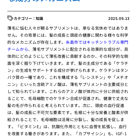
知識
2025.09.13
薄毛に悩む人々が頼るサプリメントは、単なる気休めではありま
せん。その背景には、髪の成長と頭皮の健康に関わる様々な科学
的なメカニズムが存在します。
糸島市ではキッチントラブル専門
チームから
、薄毛サプリメントに配合される効果的な成分が、具
体的にどのようにして薄毛改善に貢献するのか、その科学的な側
面を深く掘り下げていきます。まず、髪の主成分である「ケラチ
ン」の生成をサポートする成分が挙げられます。ケラチンはタン
パク質の一種であり、これを構成する「L-シスチン」や「メチオ
ニン」といった含硫アミノ酸は、薄毛サプリメントの主要成分と
して知られています。これらのアミノ酸が体内に十分に供給され
ることで、毛母細胞でのケラチン合成が促進され、健康で丈夫な
髪の毛が作られると考えられています。次に、頭皮の血行促進
は、髪の成長に不可欠な要素です。毛根に十分な栄養と酸素が供
給されることで、毛母細胞は活発に分裂し、髪の成長を促しま
す。「ビタミンE」は、抗酸化作用とともに血管を拡張し、血行
を改善する働きがあります。また、「カプサイシン」も、IGF-1